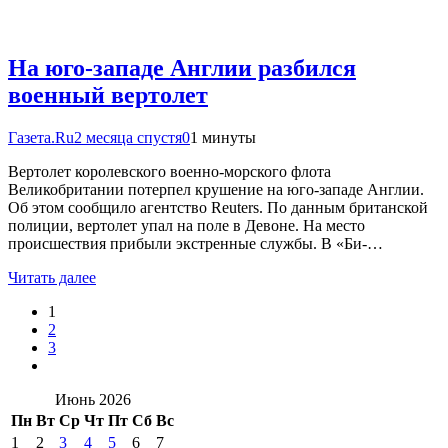
На юго-западе Англии разбился
военный вертолет
Газета.Ru
2 месяца спустя
0
1 минуты
Вертолет королевского военно-морского флота
Великобритании потерпел крушение на юго-западе Англии.
Об этом сообщило агентство Reuters. По данным британской
полиции, вертолет упал на поле в Девоне. На место
происшествия прибыли экстренные службы. В «Би-…
Читать далее
1
2
3
Июнь 2026
Пн
Вт
Ср
Чт
Пт
Сб
Вс
1
2
3
4
5
6
7