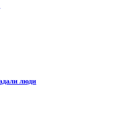
е
адали люди