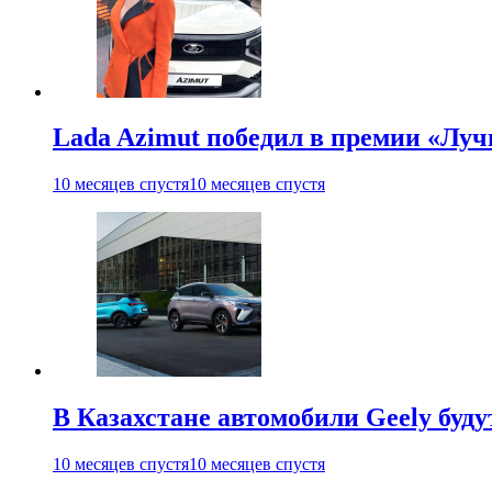
Lada Azimut победил в премии «Л
10 месяцев спустя
10 месяцев спустя
В Казахстане автомобили Geely будут
10 месяцев спустя
10 месяцев спустя