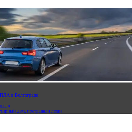
 БПЛА в Волгограде
оград
ртирный дом, пострадали люди