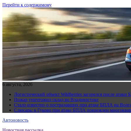
Перейти к содержимому
6 августа, 2026
Логистический объект Wildberries загорелся после атаки
Пожар уничтожил склад во Владивостоке
Стало известно о пострадавших при атаке БПЛА на Волг
Слюсарь: в Гуково при атаке БПЛА поврежден многоква
Автоновость
Новостная рассылка