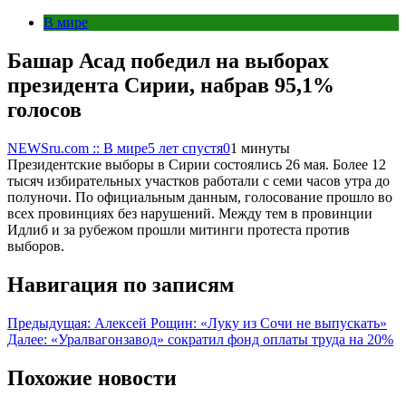
В мире
Башар Асад победил на выборах
президента Сирии, набрав 95,1%
голосов
NEWSru.com :: В мире
5 лет спустя
0
1 минуты
Президентские выборы в Сирии состоялись 26 мая. Более 12
тысяч избирательных участков работали с семи часов утра до
полуночи. По официальным данным, голосование прошло во
всех провинциях без нарушений. Между тем в провинции
Идлиб и за рубежом прошли митинги протеста против
выборов.
Навигация по записям
Предыдущая:
Алексей Рощин: «Луку из Сочи не выпускать»
Далее:
«Уралвагонзавод» сократил фонд оплаты труда на 20%
Похожие новости