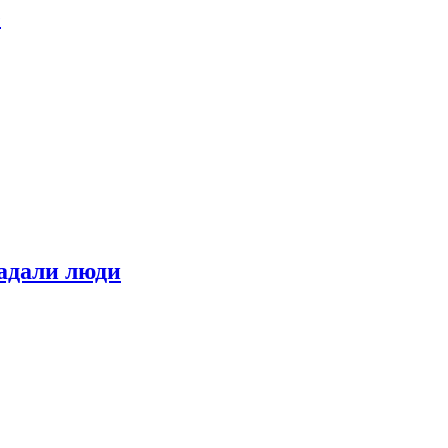
е
адали люди