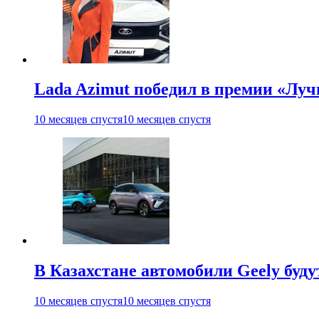
Lada Azimut победил в премии «Л
10 месяцев спустя
10 месяцев спустя
В Казахстане автомобили Geely будут
10 месяцев спустя
10 месяцев спустя