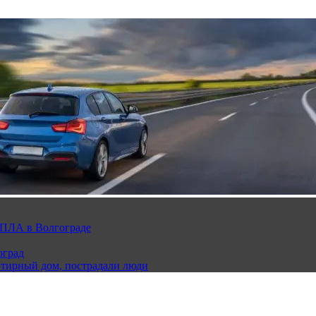
 БПЛА в Волгограде
оград
ртирный дом, пострадали люди