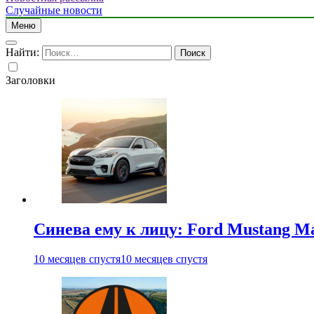
Случайные новости
Меню
Найти:
Заголовки
Синева ему к лицу: Ford Mustang Ma
10 месяцев спустя
10 месяцев спустя