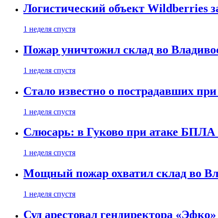
Логистический объект Wildberries 
1 неделя спустя
Пожар уничтожил склад во Владиво
1 неделя спустя
Стало известно о пострадавших при
1 неделя спустя
Слюсарь: в Гуково при атаке БПЛА
1 неделя спустя
Мощный пожар охватил склад во Вл
1 неделя спустя
Суд арестовал гендиректора «Эфко»