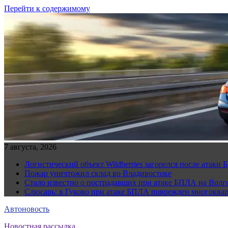
Перейти к содержимому
7 августа, 2026
Логистический объект Wildberries загорелся после атаки
Пожар уничтожил склад во Владивостоке
Стало известно о пострадавших при атаке БПЛА на Волг
Слюсарь: в Гуково при атаке БПЛА поврежден многоква
Автоновость
Новостная рассылка