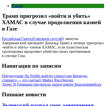
В мире
Трамп пригрозил «войти и убить»
ХАМАС в случае продолжения казней
в Газе
Российская Газета
10 месяцев спустя
0
1 минуты
Американский президент Дональд Трамп в четверг пригрозил
«войти и убить» членов ХАМАС, если палестинская
группировка продолжит убийства своих противников
в секторе Газа.
Навигация по записям
Предыдущая:
На Netflix выйдет сериал про Кеннеди-
старшего — его сыграет Майкл Фассбендер
Далее:
В Германии предрекли скорое взятие Красноармейска
Похожие новости
Зеленский назвал срок завершения